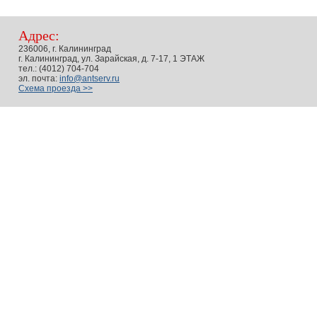
Адрес:
236006, г. Калининград
г. Калининград, ул. Зарайская, д. 7-17, 1 ЭТАЖ
тел.: (4012) 704-704
эл. почта:
info@antserv.ru
Схема проезда >>