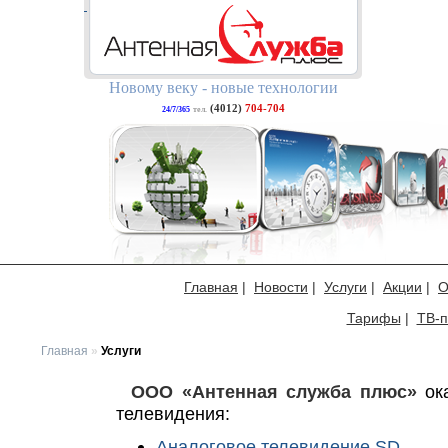
Новому веку - новые технологии
(4012)
704-704
24/7/365
тел.
Главная
|
Новости
|
Услуги
|
Акции
|
О
Тарифы
|
ТВ-п
Главная
»
Услуги
ООО «Антенная служба плюс»
ока
телевидения:
Аналоговое телевидение SD