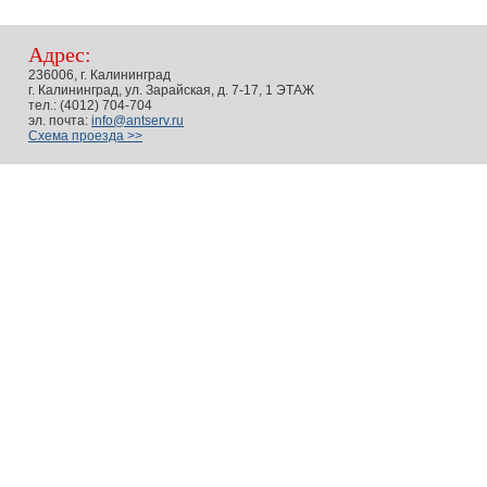
Адрес:
236006, г. Калининград
г. Калининград, ул. Зарайская, д. 7-17, 1 ЭТАЖ
тел.: (4012) 704-704
эл. почта:
info@antserv.ru
Схема проезда >>