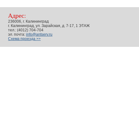
Адрес:
236006, г. Калининград
г. Калининград, ул. Зарайская, д. 7-17, 1 ЭТАЖ
тел.: (4012) 704-704
эл. почта:
info@antserv.ru
Схема проезда >>