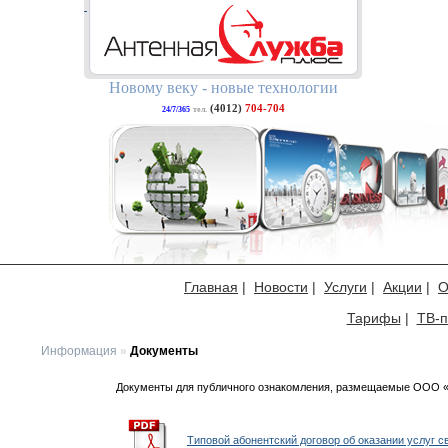
Новому веку - новые технологии
(4012)
704-704
24/7/365
тел.
Главная
|
Новости
|
Услуги
|
Акции
|
О
Тарифы
|
ТВ-п
Информация
»
Документы
Документы для публичного ознакомления, размещаемые ООО «
Типовой абонентский договор об оказании услуг с