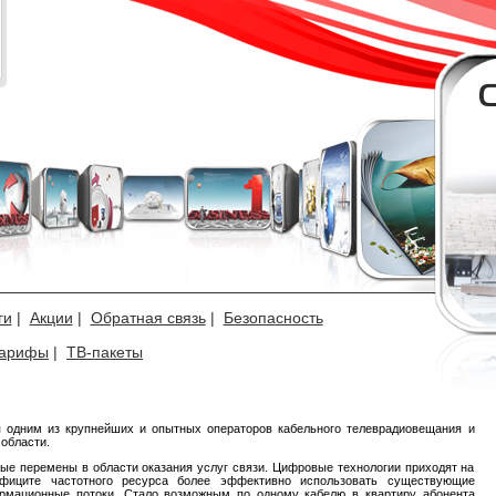
ги
|
Акции
|
Обратная связь
|
Безопасность
арифы
|
ТВ-пакеты
 одним из крупнейших и опытных операторов кабельного телеврадиовещания и
 области.
ые перемены в области оказания услуг связи. Цифровые технологии приходят на
фиците частотного ресурса более эффективно использовать существующие
ормационные потоки. Стало возможным по одному кабелю в квартиру абонента