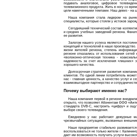
подавать аналоговое, цифровое телевиден
телевизионного продукта. Жить в ногу со вр
цели намеченными темпами. Наш девиз - на ш
Наша компания стала лидером на рынке
специалисты, которые стояли у истоков зарож
Сегодняшний технический состав коллекти
и средних учебных заведений региона. Фана
ее развития.
Залогом нашего успеха является постоян
концепций и технологий в наше производство
жизни жителей региона, степень информац
регионе отказались от использования сетей 
«волоконно-оптическая техника - коаксиал
надежность за счет исключения «лишних» з
хорошего качества.
Долгосрочная стратегия развития компани
клиентов. По одной линии потребитель може
нас - главная ценность, а качество услуг и 
взаимовыгодное партнерство и сотрудничеств
Почему выбирают именно нас?
Наша компания первой в регионе внедрил
открыто, что позволяет Абонентам
ООО «Анте
стандарта DVB-C, настроить «цифру» и ощу
выборе своего телевидения.
Ежедневно у нас работают дежурные ма
чрезвычайных ситуациях, вызванных внешним
Наше предприятие стабильно развивается
воспользоваться не только жители г. Калинин
дает им возможность получить услуги высоко