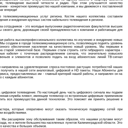
ие, телевидение высокой четкости и радио. При этом улучшается качество
еменем - конкретное преимущество нашей компании, и мы движемся к поставленной
аг впереди!
 телекоммуникационных услуг региона. Костяк нашего коллектива составили
дения и внедрения крупных систем кабельного телевидения в регионе.
ва сотрудников - это молодые выпускники радиотехнических факультетов высших
ты своего дела, дорожащие своей принадлежностью к компании и работающие для
ная работа высокопрофессионального коллектива по изучению и внедрению новых
. Мы создаем в городе телекоммуникационную сеть, позволяющую поднять уровень
ионного обеспечения населения на качественно новый уровень. Мы первыми в
на старой элементной базе. Первыми стали строить сети гибридного характера -
ьные кабели» с точечным распределением сигнала, что значительно повысило
веньев и элементов и позволило подать на вход абонентских линий ТВ-сигнал
и направлена на удовлетворение спроса постоянно растущих потребностей наших
т получить в нашей сети аналоговый, цифровой и HD пакеты. Наши Абоненты для
сервиса, предоставляемых им - главный критерий нашей работы, и направлен он на
о с каждым абонентом.
а цифровое телевидение. По настоящий день часть цифрового сигнала мы подаем
нная служба плюс»
, имеющим телевизор со встроенным цифровым приемником
тить все преимущества данной технологии. Это поможет им принять решение в
стера, которые оперативно могут оказать техническую поддержку сетей при
и воздействиями.
. Мы расширяем зону обслуживания таким образом, что нашими услугами могут
града, но и жители большинства населенных пунктов Калининградской области. Это
го качества и больших объемов.