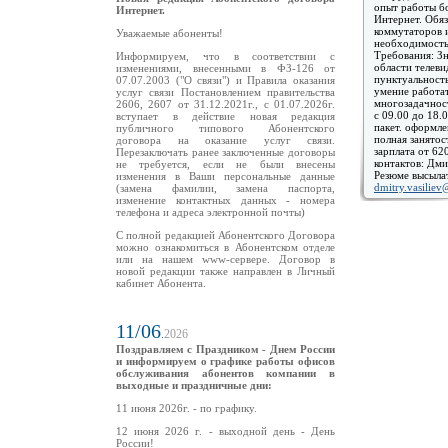
опыт работы бо
Интернет.
Интернет. Обя
коммутаторов 
Уважаемые абоненты!
необходимость
Требования: Зн
Информируем, что в соответствии с
области телеви
изменениями, внесенными в ФЗ-126 от
пунктуальност
07.07.2003 ("О связи") и Правила оказания
умение работат
услуг связи Постановлением правительства
многозадачност
2606, 2607 от 31.12.2021г., с 01.07.2026г.
с 09.00 до 18.0
вступает в действие новая редакция
пакет. оформле
публичного типового Абонентского
полная занятос
договора на оказание услуг связи.
зарплата от 62
Перезаключать ранее заключенные договоры
контактов: Дми
не требуется, если не были внесены
Резюме высылат
изменения в Ваши персональные данные
dmitry.vasiliev
(замена фамилии, замена паспорта,
изменение контактных данных - номера
телефона и адреса электронной почты)
С полной редакцией Абонентского Договора
можно ознакомиться в Абонентском отделе
или на нашем www-сервере. Договор в
новой редакции также направлен в Личный
кабинет Абонента.
11/06
.
2026
Поздравляем с Праздником - Днем России
и информируем о графике работы офисов
обслуживания абонентов компании в
выходные и праздничные дни:
11 июня 2026г. - по графику.
12 июня 2026 г. - выходной день - День
России!