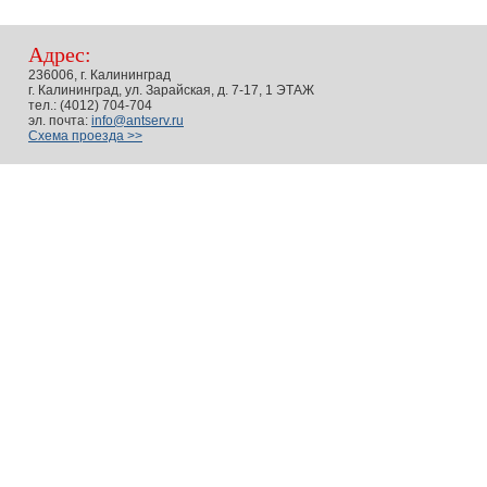
Адрес:
236006, г. Калининград
г. Калининград, ул. Зарайская, д. 7-17, 1 ЭТАЖ
тел.: (4012) 704-704
эл. почта:
info@antserv.ru
Схема проезда >>