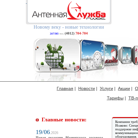
Новому веку - новые технологии
(4012)
704-704
24/7/365
тел.
Главная
|
Новости
|
Услуги
|
Акции
|
О
Тарифы
|
ТВ-п
Главные новости:
Компании требу
Исаково: Специ
поддержке ин
19/06
.
2026
коммуникацион
оборудования.
Новая редакция Абонентского договора