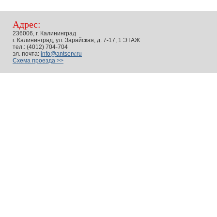
Адрес:
236006, г. Калининград
г. Калининград, ул. Зарайская, д. 7-17, 1 ЭТАЖ
тел.: (4012) 704-704
эл. почта:
info@antserv.ru
Схема проезда >>