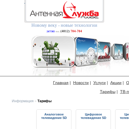
Новому веку - новые технологии
(4012)
704-704
24/7/365
тел.
Главная
|
Новости
|
Услуги
|
Акции
|
О
Тарифы
|
ТВ-п
Информация
»
Тарифы
Аналоговое
Цифровое
Ци
телевидение SD
телевидение SD
теле