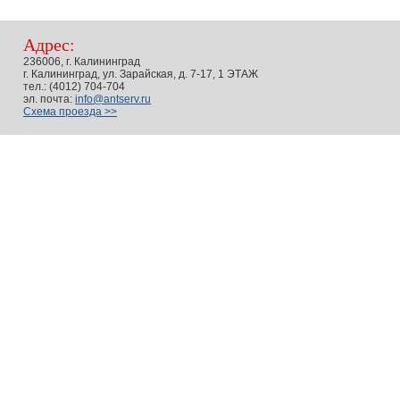
Адрес:
236006, г. Калининград
г. Калининград, ул. Зарайская, д. 7-17, 1 ЭТАЖ
тел.: (4012) 704-704
эл. почта:
info@antserv.ru
Схема проезда >>