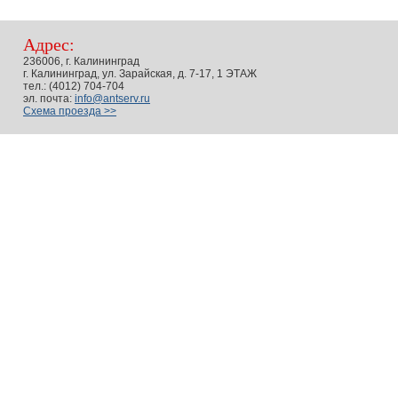
Адрес:
236006, г. Калининград
г. Калининград, ул. Зарайская, д. 7-17, 1 ЭТАЖ
тел.: (4012) 704-704
эл. почта:
info@antserv.ru
Схема проезда >>