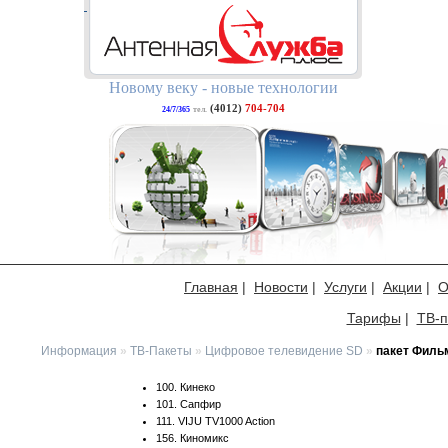
Новому веку - новые технологии
(4012)
704-704
24/7/365
тел.
Главная
|
Новости
|
Услуги
|
Акции
|
О
Тарифы
|
ТВ-п
Информация
»
ТВ-Пакеты
»
Цифровое телевидение SD
»
пакет Филь
100. Кинеко
101. Сапфир
111. VIJU TV1000 Action
156. Киномикс