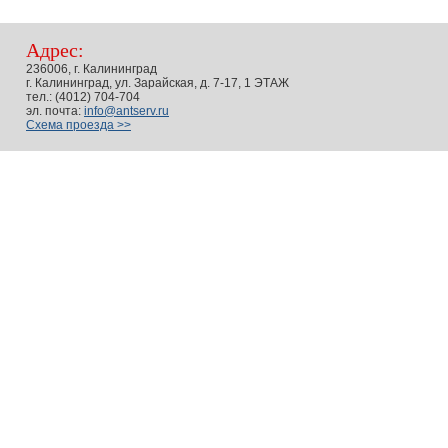
Адрес:
236006, г. Калининград
г. Калининград, ул. Зарайская, д. 7-17, 1 ЭТАЖ
тел.: (4012) 704-704
эл. почта:
info@antserv.ru
Схема проезда >>