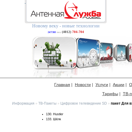
Новому веку - новые технологии
(4012)
704-704
24/7/365
тел.
Главная
|
Новости
|
Услуги
|
Акции
|
О
Тарифы
|
ТВ-п
Информация
»
ТВ-Пакеты
»
Цифровое телевидение SD
»
пакет Для 
130. Hustler
133. Шёлк