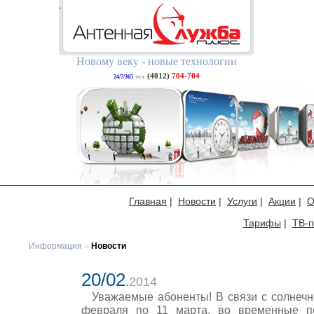
Новому веку - новые технологии
(4012)
704-704
24/7/365
тел.
Главная
|
Новости
|
Услуги
|
Акции
|
О
Тарифы
|
ТВ-п
Информация
»
Новости
20/02
.
2014
Уважаемые абоненты! В связи с солнечн
февраля по 11 марта, во временные п