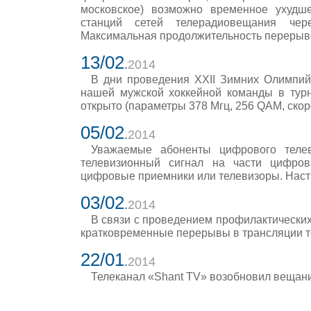
московское) возможно временное ухудш
станций сетей телерадиовещания чер
Максимальная продолжительность перерывов
13/02
.
2014
В дни проведения XXII Зимних Олимпий
нашей мужской хоккейной команды в турн
открыто (параметры 378 Мгц, 256 QAM, скорo
05/02
.
2014
Уважаемые абоненты цифрового телев
телевизионный сигнал на части цифров
цифровые приемники или телевизоры. Нас
03/02
.
2014
В связи с проведением профилактических
кратковременные перерывы в трансляции те
22/01
.
2014
Телеканал «Shant TV» возобновил вещан