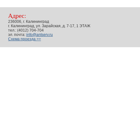
Адрес:
236006, г. Калининград
г. Калининград, ул. Зарайская, д. 7-17, 1 ЭТАЖ
тел.: (4012) 704-704
эл. почта:
info@antserv.ru
Схема проезда >>