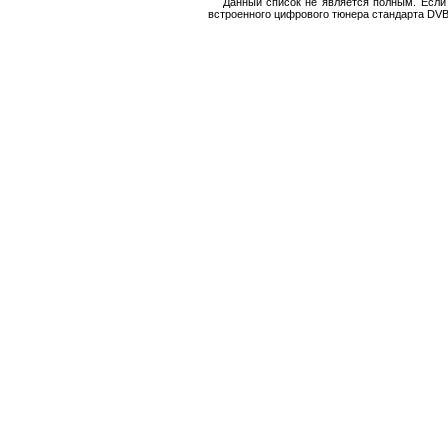
Данный список не является полным. Если
встроенного цифрового тюнера стандарта DVB