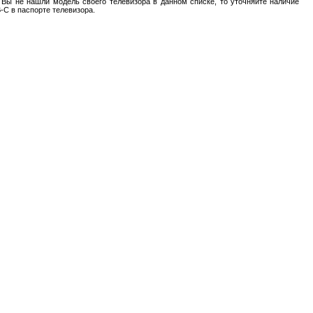
 Вы не нашли модель своего телевизора в данном списке, то уточняйте наличие
-C в паспорте телевизора.