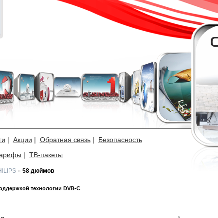
ги
|
Акции
|
Обратная связь
|
Безопасность
арифы
|
ТВ-пакеты
ILIPS
»
58 дюймов
оддержкой технологии DVB-C