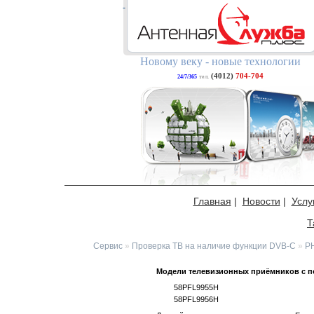
Новому веку - новые технологии
(4012)
704-704
24/7/365
тел.
Главная
|
Новости
|
Услу
Т
Сервис
»
Проверка ТВ на наличие функции DVB-C
»
PH
Модели телевизионных приёмников с п
58PFL9955H
58PFL9956H